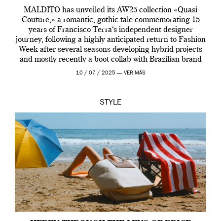
MALDITO has unveiled its AW25 collection «Quasi
Couture,» a romantic, gothic tale commemorating 15
years of Francisco Terra‘s independent designer
journey, following a highly anticipated return to Fashion
Week after several seasons developing hybrid projects
and mostly recently a boot collab with Brazilian brand
Melissa. This fashion show is a component of Francisco
10 / 07 / 2025 —
VER MÁS
Terra’s Maldito […]
STYLE