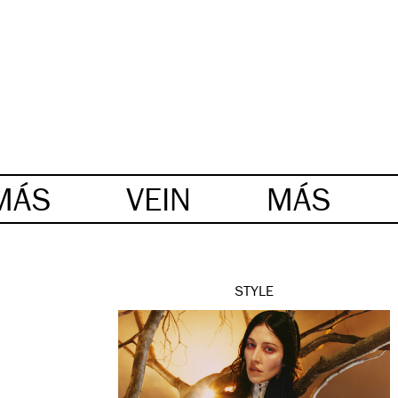
MÁS
VEIN
MÁS
STYLE