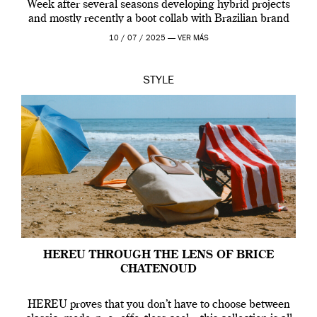
Week after several seasons developing hybrid projects
and mostly recently a boot collab with Brazilian brand
Melissa. This fashion show is a component of Francisco
10 / 07 / 2025 —
VER MÁS
Terra’s Maldito […]
STYLE
HEREU THROUGH THE LENS OF BRICE
CHATENOUD
HEREU proves that you don’t have to choose between