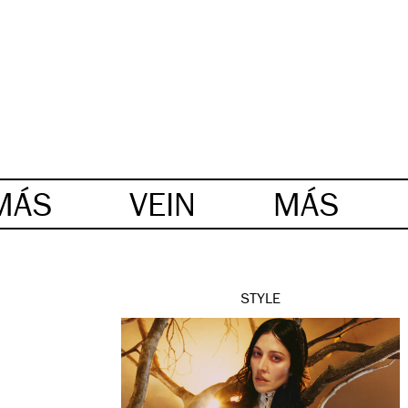
MÁS
VEIN
MÁS
STYLE