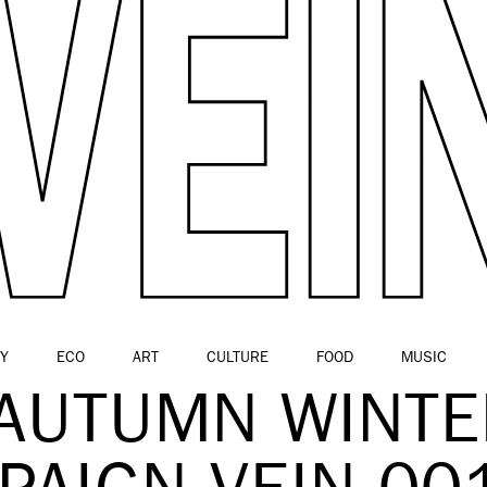
Y
ECO
ART
CULTURE
FOOD
MUSIC
AUTUMN WINTE