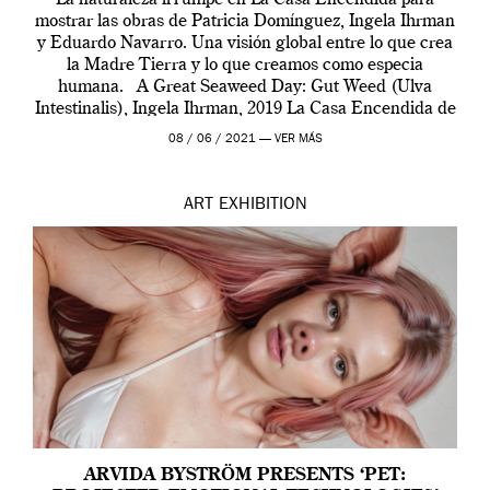
La naturaleza irrumpe en La Casa Encendida para
mostrar las obras de Patricia Domínguez, Ingela Ihrman
y Eduardo Navarro. Una visión global entre lo que crea
la Madre Tierra y lo que creamos como especia
humana. A Great Seaweed Day: Gut Weed (Ulva
Intestinalis), Ingela Ihrman, 2019 La Casa Encendida de
Madrid y la Wellcome […]
08 / 06 / 2021 —
VER MÁS
ART
EXHIBITION
ARVIDA BYSTRÖM PRESENTS ‘PET: