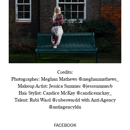
Credits:
Photographer: Meghan Mathews @meghanmathews_
Makeup Artist: Jessica Summer @jesssummerb
Hair Stylist: Candice McKay @candicemckay_
Talent: Rubi Ward @rubeswardd with Anti-Agency
@antiagencyldn
FACEBOOK