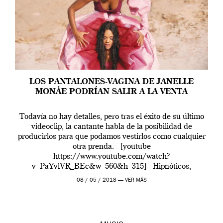
LOS PANTALONES-VAGINA DE JANELLE
MONÁE PODRÍAN SALIR A LA VENTA
Todavía no hay detalles, pero tras el éxito de su último
videoclip, la cantante habla de la posibilidad de
producirlos para que podamos vestirlos como cualquier
otra prenda. [youtube
https://www.youtube.com/watch?
v=PaYvlVR_BEc&w=560&h=315] Hipnóticos,
tridimensionales y con diferentes tejidos y tonalidades
08 / 05 / 2018 —
VER MÁS
de rosa que forman, a modo de trampantojo, una enorme
vagina. Así son los característicos […]