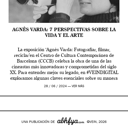
AGNÈS VARDA: 7 PERSPECTIVAS SOBRE LA
VIDA Y EL ARTE
La exposición ‘Agnès Varda: Fotografiar, filmar,
reciclar’en el Centro de Cultura Contemporánea de
Barcelona (CCCB) celebra la obra de una de las
cineastas más innovadoras y comprometidas del siglo
XX. Para entender mejor su legado, en #VEINDIGITAL
exploramos algunas claves esenciales sobre su manera
de entender la vida, el cine y el arte contemporáneo.
28 / 06 / 2024 —
VER MÁS
UNA PUBLICACIÓN DE
©VEIN, 2026