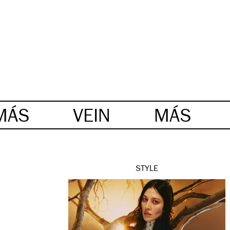
MÁS
VEIN
MÁS
STYLE