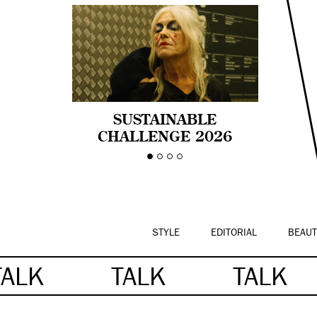
SUSTAINABLE
CHALLENGE 2026
CELEBRA LA
DIVERSIDAD DE EDAD
EN LA MODA CON AGE
PRIDE!
STYLE
EDITORIAL
BEAUT
TALK
TALK
TALK