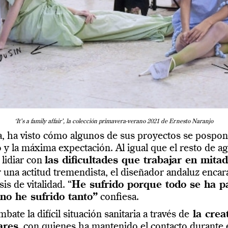
‘It’s a family affair’, la colección primavera-verano 2021 de Ernesto Naranjo
a, ha visto cómo algunos de sus proyectos se pospon
 y la máxima expectación. Al igual que el resto de ag
 lidiar con
las dificultades que trabajar en mit
 una actitud tremendista, el diseñador andaluz enca
is de vitalidad. “
He sufrido porque todo se ha p
no he sufrido tanto”
confiesa.
bate la difícil situación sanitaria a través de
la creat
ares
, con quienes ha mantenido el contacto durante e