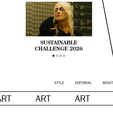
SUSTAINABLE
CHALLENGE 2026
CELEBRA LA
DIVERSIDAD DE EDAD
EN LA MODA CON AGE
PRIDE!
STYLE
EDITORIAL
BEAUT
ART
ART
ART