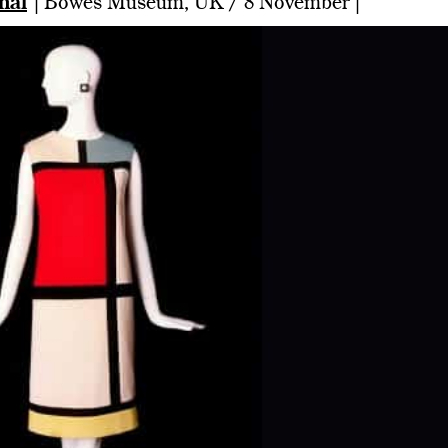
nal
| Bowes Museum, UK / 8 November |