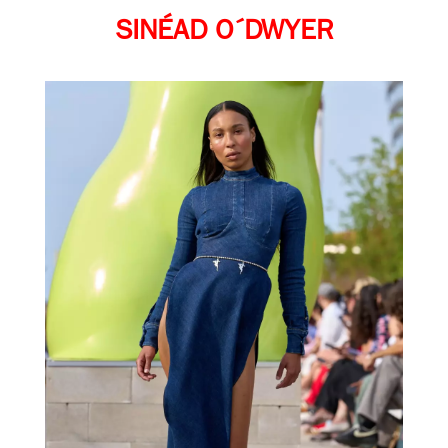
SINÉAD O´DWYER