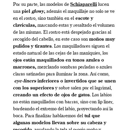
Por su parte, las modelos de
Schiaparelli
lucen
una
piel
glowy
,
además el maquillaje no solo se ve
en el rostro, sino también en el
escote y
clavículas,
marcando estas y resaltado el volumen
de las mismas. El rostro está despejado gracias al
recogido del cabello, en este caso son
moños muy
pulidos y tirantes
. Los maquilladores siguen el
estado natural de las cejas de las maniquíes, los
ojos están maquillados en tonos azules o
marrones,
mezclando sombras perladas o azules
claras satinadas para iluminar la zona. Así como,
eye-liners
inferiores o invertidos que se unen
con los superiores
y sobre salen por el lagrimal,
creando un efecto de ojos de gatos
. Los labios
no están maquillados con barras, sino con lip liner,
bordeando el extremo del labio, proyectando así la
boca. Para finalizar hablaremos del
tul que
algunas modelos llevan sobre su cabeza y
recogido
, anudando la tela al propio moño y