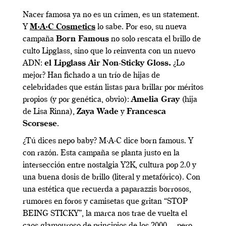
Nacer famosa ya no es un crimen, es un statement.
Y
M·A·C Cosmetics
lo sabe. Por eso, su nueva
campaña
Born Famous
no solo rescata el brillo de
culto Lipglass, sino que lo reinventa con un nuevo
ADN:
el Lipglass Air Non-Sticky Gloss.
¿Lo
mejor? Han fichado a un trío de hijas de
celebridades que están listas para brillar por méritos
propios (y por genética, obvio):
Amelia Gray
(hija
de Lisa Rinna),
Zaya Wade
y
Francesca
Scorsese
.
¿Tú dices nepo baby? M·A·C dice born famous. Y
con razón. Esta campaña se planta justo en la
intersección entre nostalgia Y2K, cultura pop 2.0 y
una buena dosis de brillo (literal y metafórico). Con
una estética que recuerda a paparazzis borrosos,
rumores en foros y camisetas que gritan “STOP
BEING STICKY”, la marca nos trae de vuelta el