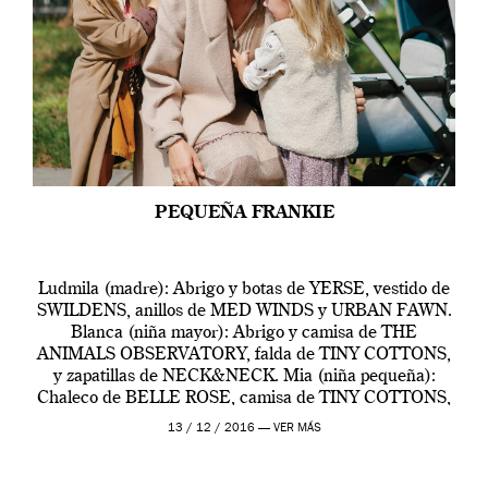
PEQUEÑA FRANKIE
Ludmila (madre): Abrigo y botas de YERSE, vestido de
SWILDENS, anillos de MED WINDS y URBAN FAWN.
Blanca (niña mayor): Abrigo y camisa de THE
ANIMALS OBSERVATORY, falda de TINY COTTONS,
y zapatillas de NECK&NECK. Mia (niña pequeña):
Chaleco de BELLE ROSE, camisa de TINY COTTONS,
falda de BUHO y zapatos de CLOTAIRE. BUGABOO
13 / 12 / 2016 —
VER MÁS
Camaleon3 Elements Ludmila (Madre): […]