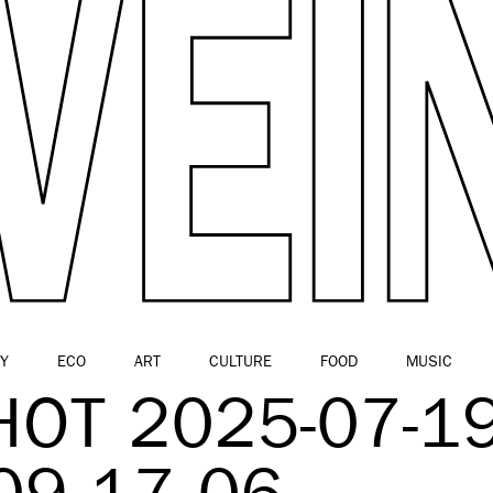
Y
ECO
ART
CULTURE
FOOD
MUSIC
OT 2025-07-1