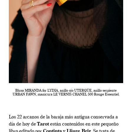
Blusa MIRANDA for LYDIA, anillo ojo UTERQÜE, anillo serpiente
URBAN FAWN, manicura LE VERNIS CHANEL 500 Rouge Essentiel.
Los 22 arcanos de la baraja más antigua conservada a
día de hoy de
Tarot
están contenidos en este pequeño
libro editado por
Continta
y
Lliure Briz
. Se trata de