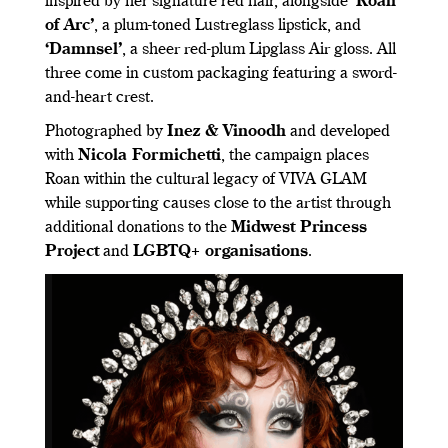
inspired by her signature red hair, alongside
‘Roan
of Arc’
, a plum-toned Lustreglass lipstick, and
‘Damnsel’
, a sheer red-plum Lipglass Air gloss. All
three come in custom packaging featuring a sword-
and-heart crest.
Photographed by
Inez & Vinoodh
and developed
with
Nicola Formichetti
, the campaign places
Roan within the cultural legacy of VIVA GLAM
while supporting causes close to the artist through
additional donations to the
Midwest Princess
Project
and
LGBTQ+ organisations
.