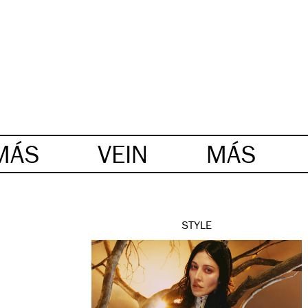
MÁS
VEIN
MÁS
STYLE