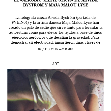
EL «AEROBIC SELFIE STICK» DE ARVIDA
BYSTRÖM Y MAJA MALOU LYSE
La fotógrafa sueca Arvida Byström (portada de
#VEIN04) y la artista danesa Maja Malou Lyse han
creado un palo de selfie que sirve tanto para levantar la
autoestima como para elevar los tejidos a base de unos
ejercicios aeróbicos que desafían la gravedad. Para
demostrar su efectividad, impartieron unas clases de
prueba en el Tate […]
02 / 11 / 2015 —
VER MÁS
ART