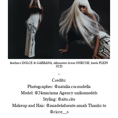
feathers DOLCE & GABBANA, silhouette dress ONRUSH, heels PLEIN
SUD
–
Credits:
Photographer: @natalia.cornudella
Model: @24mariama Agency unikomodels
Styling: @aito.rito
Makeup and Hair: @anadelafuente.muah Thanks to
@circe__s