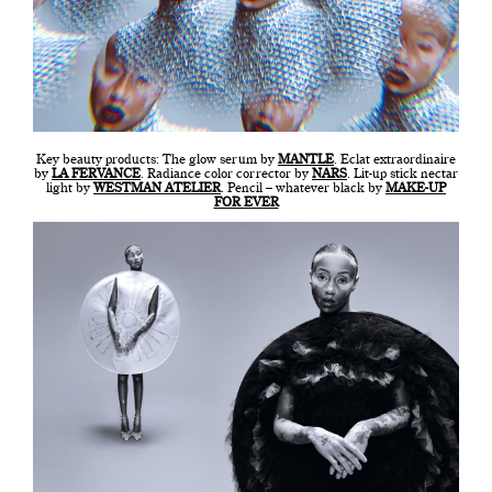
Key beauty products: The glow serum by
MANTLE
. Eclat extraordinaire
by
LA FERVANCE
. Radiance color corrector by
NARS
. Lit-up stick nectar
light by
WESTMAN ATELIER
. Pencil – whatever black by
MAKE-UP
FOR EVER