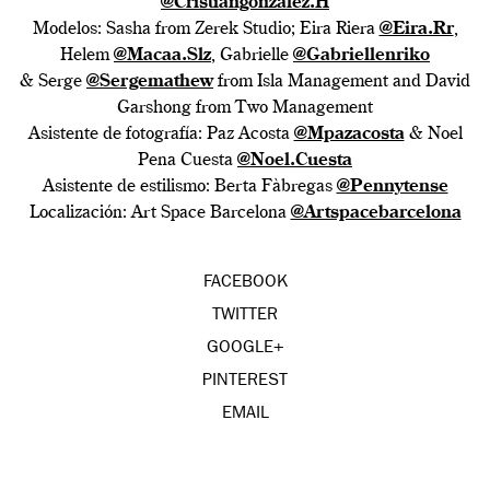
@Cristiangonzalez.H
Modelos: Sasha from Zerek Studio; Eira Riera
@Eira.Rr
,
Helem
@Macaa.Slz
, Gabrielle
@Gabriellenriko
& Serge
@Sergemathew
from Isla Management and David
Garshong from Two Management
Asistente de fotografía: Paz Acosta
@Mpazacosta
& Noel
Pena Cuesta
@Noel.Cuesta
Asistente de estilismo: Berta Fàbregas
@Pennytense
Localización: Art Space Barcelona
@Artspacebarcelona
FACEBOOK
TWITTER
GOOGLE+
PINTEREST
EMAIL