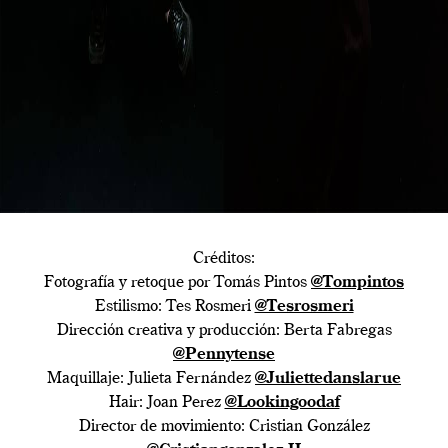
Créditos:
Fotografía y retoque por Tomás Pintos
@Tompintos
Estilismo: Tes Rosmeri
@Tesrosmeri
Dirección creativa y producción: Berta Fabregas
@Pennytense
Maquillaje: Julieta Fernández
@Juliettedanslarue
Hair: Joan Perez
@Lookingoodaf
Director de movimiento: Cristian González