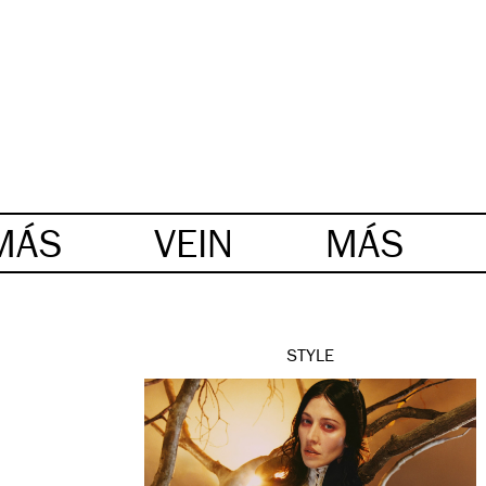
MÁS
VEIN
MÁS
STYLE