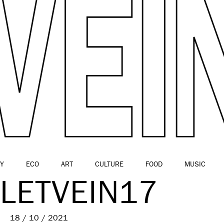
Y
ECO
ART
CULTURE
FOOD
MUSIC
LETVEIN17
18 / 10 / 2021