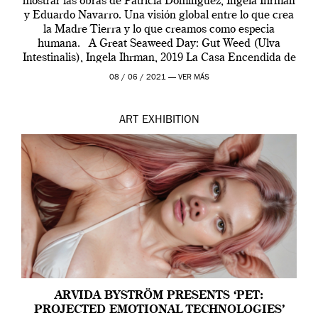
mostrar las obras de Patricia Domínguez, Ingela Ihrman
y Eduardo Navarro. Una visión global entre lo que crea
la Madre Tierra y lo que creamos como especia
humana. A Great Seaweed Day: Gut Weed (Ulva
Intestinalis), Ingela Ihrman, 2019 La Casa Encendida de
Madrid y la Wellcome […]
08 / 06 / 2021 —
VER MÁS
ART
EXHIBITION
ARVIDA BYSTRÖM PRESENTS ‘PET:
PROJECTED EMOTIONAL TECHNOLOGIES’