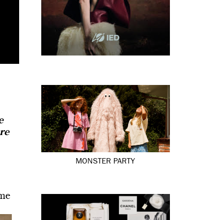
e
re
MONSTER PARTY
rme