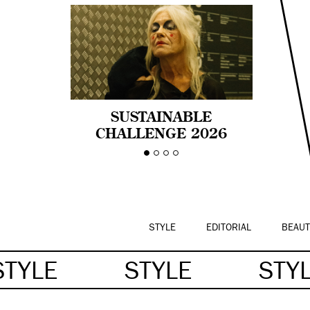
SUSTAINABLE
CHALLENGE 2026
CELEBRA LA
DIVERSIDAD DE EDAD
EN LA MODA CON AGE
PRIDE!
STYLE
EDITORIAL
BEAUT
STYLE
STYLE
STY