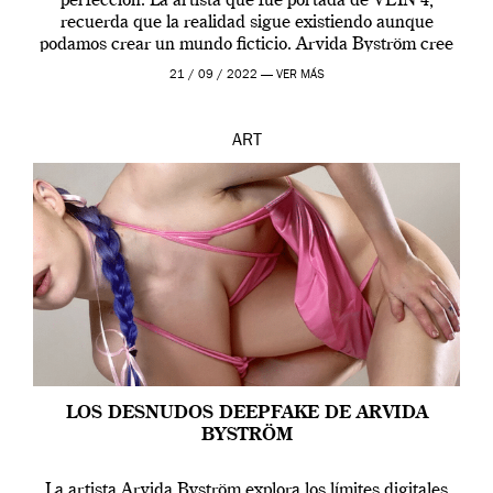
perfección. La artista que fue portada de VEIN 4,
recuerda que la realidad sigue existiendo aunque
podamos crear un mundo ficticio. Arvida Byström cree
que los humanos tienen un complejo […]
21 / 09 / 2022 —
VER MÁS
ART
LOS DESNUDOS DEEPFAKE DE ARVIDA
BYSTRÖM
La artista Arvida Byström explora los límites digitales