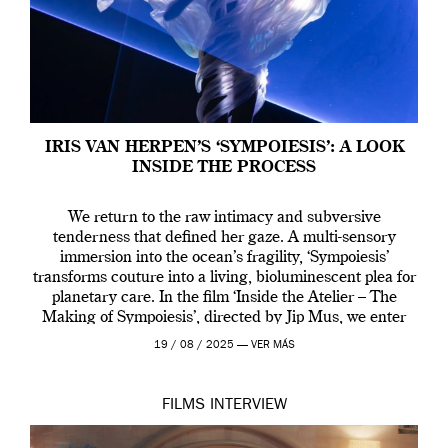
IRIS VAN HERPEN’S ‘SYMPOIESIS’: A LOOK
INSIDE THE PROCESS
We return to the raw intimacy and subversive
tenderness that defined her gaze. A multi-sensory
immersion into the ocean’s fragility, ‘Sympoiesis’
transforms couture into a living, bioluminescent plea for
planetary care. In the film ‘Inside the Atelier – The
Making of Sympoiesis’, directed by Jip Mus, we enter
the sacred space where Iris van Herpen’s […]
19 / 08 / 2025 —
VER MÁS
FILMS
INTERVIEW