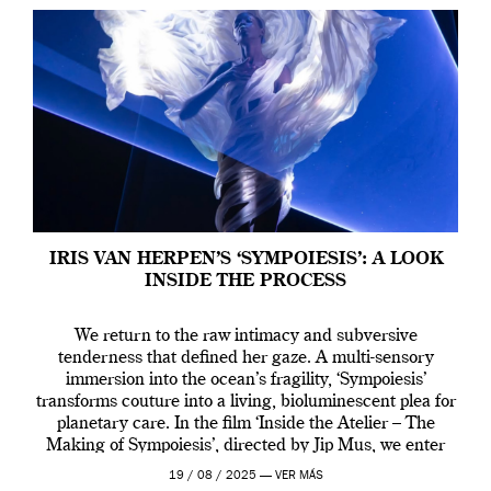
IRIS VAN HERPEN’S ‘SYMPOIESIS’: A LOOK
INSIDE THE PROCESS
We return to the raw intimacy and subversive
tenderness that defined her gaze. A multi-sensory
immersion into the ocean’s fragility, ‘Sympoiesis’
transforms couture into a living, bioluminescent plea for
planetary care. In the film ‘Inside the Atelier – The
Making of Sympoiesis’, directed by Jip Mus, we enter
the sacred space where Iris van Herpen’s […]
19 / 08 / 2025 —
VER MÁS