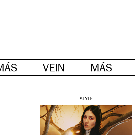
MÁS
VEIN
MÁS
STYLE