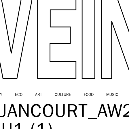
Y
ECO
ART
CULTURE
FOOD
MUSIC
UJANCOURT_AW2