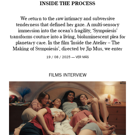
INSIDE THE PROCESS
We return to the raw intimacy and subversive
tenderness that defined her gaze. A multi-sensory
immersion into the ocean’s fragility, ‘Sympoiesis’
transforms couture into a living, bioluminescent plea for
planetary care. In the film ‘Inside the Atelier – The
Making of Sympoiesis’, directed by Jip Mus, we enter
the sacred space where Iris van Herpen’s […]
19 / 08 / 2025 —
VER MÁS
FILMS
INTERVIEW