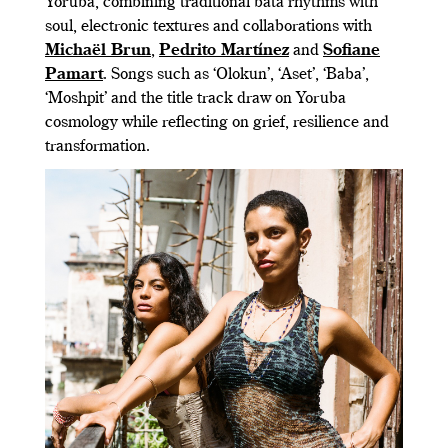
Yoruba, combining traditional batá rhythms with
soul, electronic textures and collaborations with
Michaël Brun
,
Pedrito Martínez
and
Sofiane
Pamart
. Songs such as ‘Olokun’, ‘Aset’, ‘Baba’,
‘Moshpit’ and the title track draw on Yoruba
cosmology while reflecting on grief, resilience and
transformation.