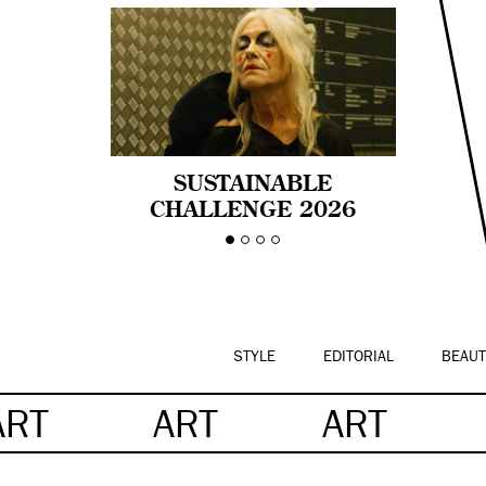
SUSTAINABLE
CHALLENGE 2026
CELEBRA LA
DIVERSIDAD DE EDAD
EN LA MODA CON AGE
PRIDE!
STYLE
EDITORIAL
BEAUT
ART
ART
ART