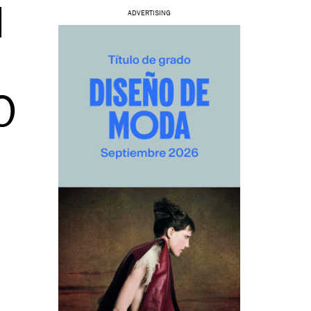
I
ADVERTISING
E
O