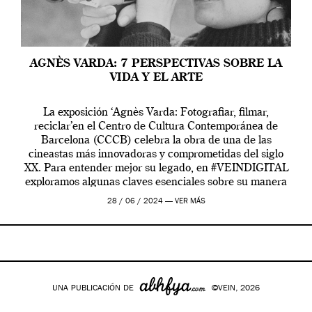
AGNÈS VARDA: 7 PERSPECTIVAS SOBRE LA
VIDA Y EL ARTE
La exposición ‘Agnès Varda: Fotografiar, filmar,
reciclar’en el Centro de Cultura Contemporánea de
Barcelona (CCCB) celebra la obra de una de las
cineastas más innovadoras y comprometidas del siglo
XX. Para entender mejor su legado, en #VEINDIGITAL
exploramos algunas claves esenciales sobre su manera
de entender la vida, el cine y el arte contemporáneo.
28 / 06 / 2024 —
VER MÁS
UNA PUBLICACIÓN DE
©VEIN, 2026