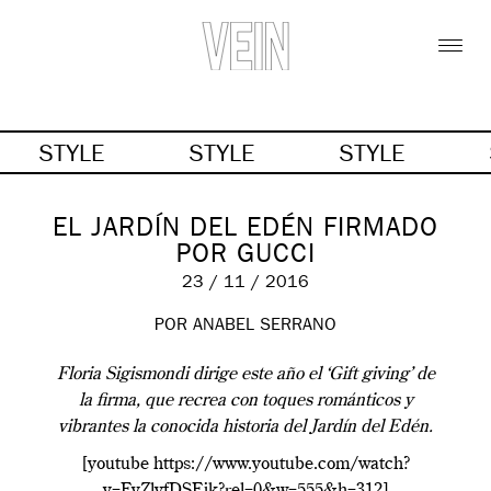
STYLE
STYLE
STYLE
EL JARDÍN DEL EDÉN FIRMADO
POR GUCCI
23 / 11 / 2016
POR ANABEL SERRANO
Floria Sigismondi dirige este año el ‘Gift giving’ de
la firma, que recrea con toques románticos y
vibrantes la conocida historia del Jardín del Edén.
[youtube https://www.youtube.com/watch?
v=FvZlyfDSEjk?rel=0&w=555&h=312]