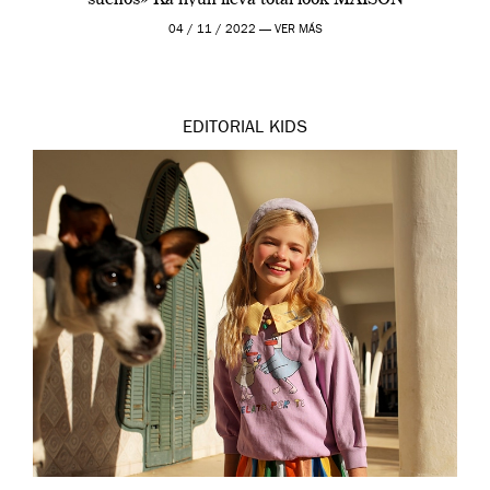
sueños» Ka-hyun lleva total look MAISON
MANGOSTAN Ka-hyun lleva vestido de LMN3 y
04 / 11 / 2022 —
VER MÁS
cinturón vintage; Gyeomi lleva […]
EDITORIAL
KIDS