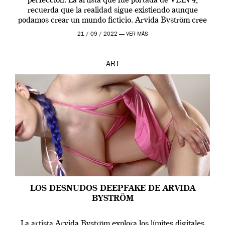
perfección. La artista que fue portada de VEIN 4,
recuerda que la realidad sigue existiendo aunque
podamos crear un mundo ficticio. Arvida Byström cree
que los humanos tienen un complejo […]
21 / 09 / 2022 —
VER MÁS
ART
LOS DESNUDOS DEEPFAKE DE ARVIDA
BYSTRÖM
La artista Arvida Byström explora los límites digitales