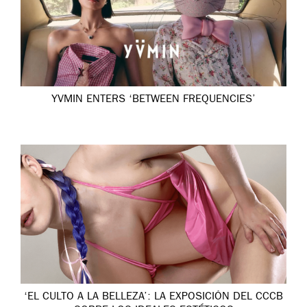
YVMIN ENTERS ‘BETWEEN FREQUENCIES’
‘EL CULTO A LA BELLEZA’: LA EXPOSICIÓN DEL CCCB