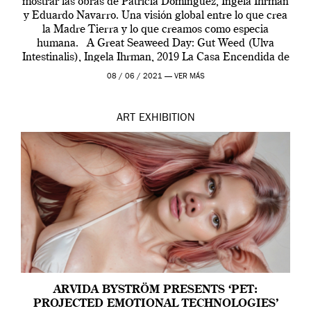
mostrar las obras de Patricia Domínguez, Ingela Ihrman
y Eduardo Navarro. Una visión global entre lo que crea
la Madre Tierra y lo que creamos como especia
humana. A Great Seaweed Day: Gut Weed (Ulva
Intestinalis), Ingela Ihrman, 2019 La Casa Encendida de
Madrid y la Wellcome […]
08 / 06 / 2021 —
VER MÁS
ART
EXHIBITION
ARVIDA BYSTRÖM PRESENTS ‘PET:
PROJECTED EMOTIONAL TECHNOLOGIES’