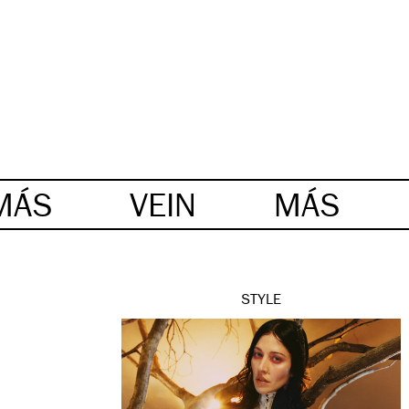
MÁS
VEIN
MÁS
STYLE