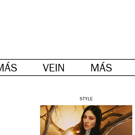
MÁS
VEIN
MÁS
STYLE