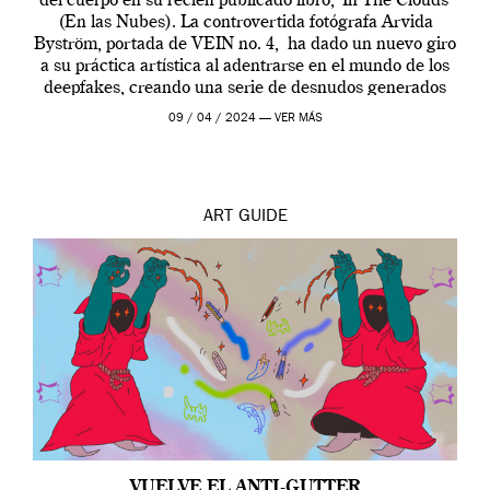
del cuerpo en su recién publicado libro, ‘In The Clouds’
(En las Nubes). La controvertida fotógrafa Arvida
Byström, portada de VEIN no. 4, ha dado un nuevo giro
a su práctica artística al adentrarse en el mundo de los
deepfakes, creando una serie de desnudos generados
por […]
09 / 04 / 2024 —
VER MÁS
ART
GUIDE
VUELVE EL ANTI-GUTTER