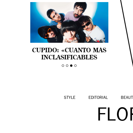
NATALIA LACUNZA:
CUPIDO: «CUANTO MÁS
“APRENDER A
INCLASIFICABLES
DISFRUTAR TAMBIÉN ES
SEAMOS, MEJOR NOS
UNA FORMA DE
SENTIMOS»
RESISTENCIA”
STYLE
EDITORIAL
BEAUT
FLO