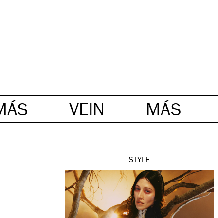
MÁS
VEIN
MÁS
STYLE