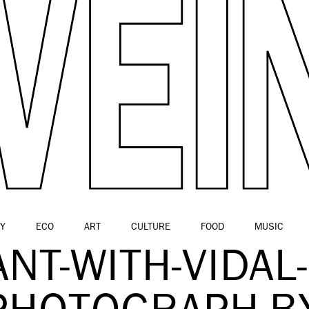
Y
ECO
ART
CULTURE
FOOD
MUSIC
NT-WITH-VIDAL-