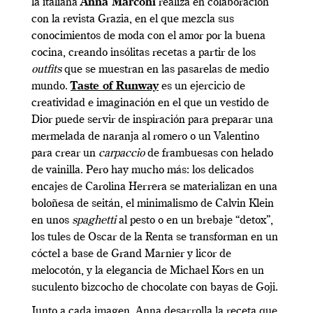
la italiana
Anna Marconi
realiza en colaboración
con la revista Grazia, en el que mezcla sus
conocimientos de moda con el amor por la buena
cocina, creando insólitas recetas a partir de los
outfits
que se muestran en las pasarelas de medio
mundo.
Taste of Runway
es un ejercicio de
creatividad e imaginación en el que un vestido de
Dior puede servir de inspiración para preparar una
mermelada de naranja al romero o un Valentino
para crear un
carpaccio
de frambuesas con helado
de vainilla. Pero hay mucho más: los delicados
encajes de Carolina Herrera se materializan en una
boloñesa de seitán, el minimalismo de Calvin Klein
en unos
spaghetti
al pesto o en un brebaje “detox”,
los tules de Oscar de la Renta se transforman en un
cóctel a base de Grand Marnier y licor de
melocotón, y la elegancia de Michael Kors en un
suculento bizcocho de chocolate con bayas de Goji.
Junto a cada imagen, Anna desarrolla la receta que