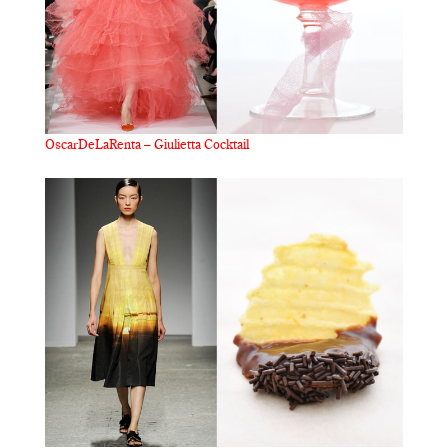
OscarDeLaRenta – Giulietta Cocktail