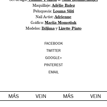
Set design:
Camille Pozzoli
&
Safia Boulmenadjel
Maquillaje:
Adélie Balez
Peluquería:
Louma Sliti
Nail Artist:
Adrienne
Gráfico:
Mariia Momotiuk
Modelos:
Ildjima
y
Lizette Pinto
FACEBOOK
TWITTER
GOOGLE+
PINTEREST
EMAIL
MÁS
VEIN
MÁS
VEIN