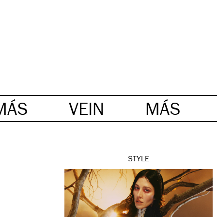
MÁS
VEIN
MÁS
STYLE