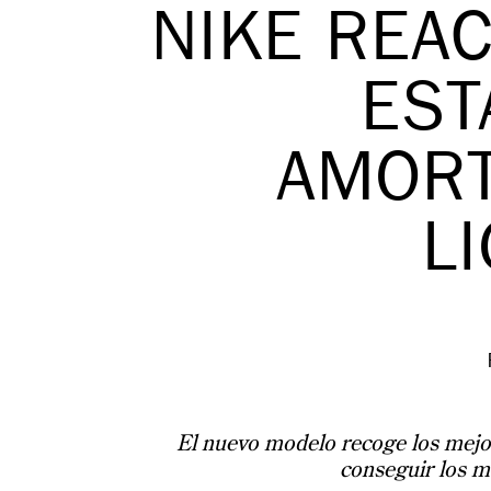
NIKE REAC
EST
AMORT
L
El nuevo modelo recoge los mejor
conseguir los me