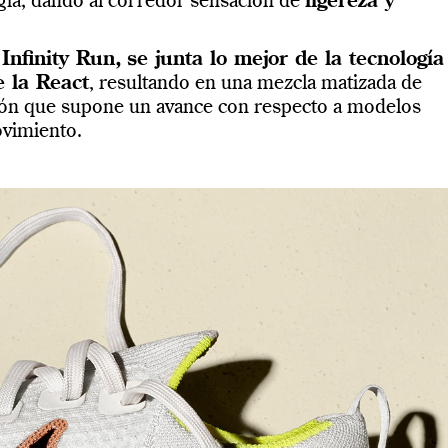
gía; dando al corredor sensación de
ligereza y
Infinity Run,
se junta lo mejor de la tecnología
e la React
, resultando en una mezcla matizada de
ión que supone un avance con respecto a modelos
ovimiento.