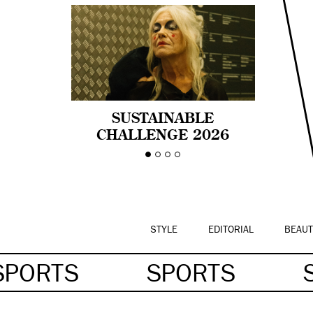
SUSTAINABLE
CHALLENGE 2026
CELEBRA LA
DIVERSIDAD DE EDAD
EN LA MODA CON AGE
PRIDE!
STYLE
EDITORIAL
BEAUT
SPORTS
SPORTS