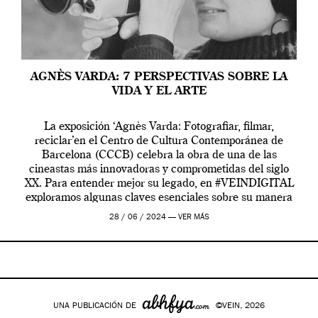
AGNÈS VARDA: 7 PERSPECTIVAS SOBRE LA
VIDA Y EL ARTE
La exposición ‘Agnès Varda: Fotografiar, filmar,
reciclar’en el Centro de Cultura Contemporánea de
Barcelona (CCCB) celebra la obra de una de las
cineastas más innovadoras y comprometidas del siglo
XX. Para entender mejor su legado, en #VEINDIGITAL
exploramos algunas claves esenciales sobre su manera
de entender la vida, el cine y el arte contemporáneo.
28 / 06 / 2024 —
VER MÁS
UNA PUBLICACIÓN DE
©VEIN, 2026