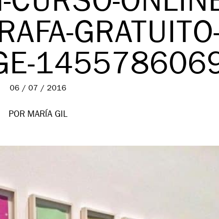
-CURSO-ONLINE
RAFA-GRATUITO
GE-145578606
06 / 07 / 2016
POR MARÍA GIL