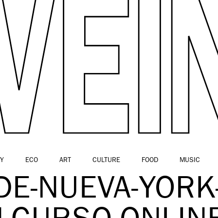
Y
ECO
ART
CULTURE
FOOD
MUSIC
DE-NUEVA-YORK