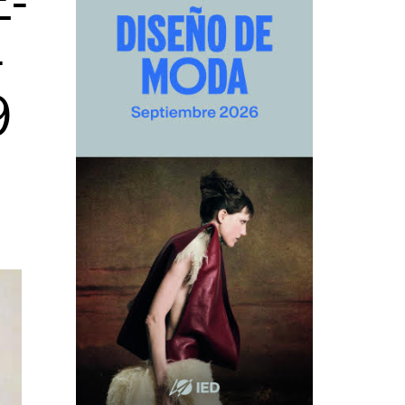
-
-
9